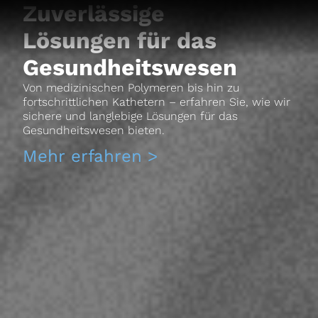
Zuverlässige
Lösungen für das
Gesundheitswesen
Von medizinischen Polymeren bis hin zu
fortschrittlichen Kathetern – erfahren Sie, wie wir
sichere und langlebige Lösungen für das
Gesundheitswesen bieten.
Mehr erfahren >