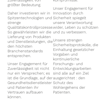
Zuverlässigkeit von
Kompromisse.
größter Bedeutung.
Unser Engagement für
Daher investieren wir in
Innovation durch
Spitzentechnologien und
Sicherheit spiegelt
strenge
unsere Verantwortung
Qualitätskontrollprozesse.
wider, Leben zu schützen
So gewährleisten wir die
und zu verbessern.
Lieferung von Produkten
Unsere strengen
und Dienstleistungen, die
Sicherheitsprotokolle, die
den höchsten
Einhaltung gesetzlicher
Branchenstandards
Vorgaben und
entsprechen.
kontinuierliche
Unser Engagement für
Forschungs- und
Zuverlässigkeit ist nicht
Entwicklungsarbeiten
nur ein Versprechen; es
sind alle auf ein Ziel
ist die Grundlage, auf der
ausgerichtet : den
Gesundheitsdienstleister
Schutz des
und Patienten ihr
Wohlergehens der
Vertrauen aufbauen
Patienten.
können.