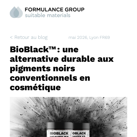
< Retour au blog
mai 2026
, Lyon FR69
BioBlack™ : une
alternative durable aux
pigments noirs
conventionnels en
cosmétique