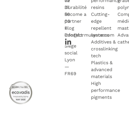
72
de
performance
grad
37
Durabilité
resins
poly
50
Become a
Cutting-
Com
00
partner
edge
médi
•
Blog
repellent
mast
info@formulance.com
Contact
systems
Adva
Additives &
cath
Siège
crosslinking
social
tech
Lyon
Plastics &
—
advanced
FR69
materials
High
performance
pigments