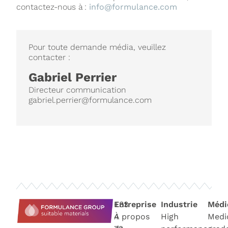
contactez-nous à :
info@formulance.com
Pour toute demande média, veuillez
contacter :
Gabriel Perrier
Directeur communication
gabriel.perrier@formulance.com
+33
Entreprise
Industrie
Médi
4
À propos
High
Medi