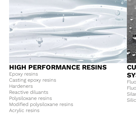
HIGH PERFORMANCE RESINS
CU
Epoxy resins
SY
Casting epoxy resins
Flu
Hardeners
Flu
Reactive diluants
Sila
Polysiloxane resins
Sili
Modified polysiloxane resins
Acrylic resins