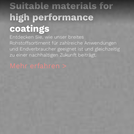
Suitable materials for
high performance
coatings​
Entdecken Sie, wie unser breites
Rohstoffsortiment für zahlreiche Anwendungen
und Endverbraucher geeignet ist und gleichzeitig
zu einer nachhaltigen Zukunft beiträgt.
Mehr erfahren >