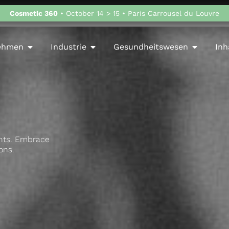
Cosmetic 360
• October 14 > 15 • Paris Carrousel du Louvre
ehmen
Industrie
Gesundheitswesen
Inh
ents. Embrace
ons.