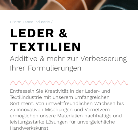
Formulance industrie /
LEDER &
TEXTILIEN
Additive & mehr zur Verbesserung
Ihrer Formulierungen
Entfesseln Sie Kreativität in der Leder- und
Textilindustrie mit unserem umfangreichen
Sortiment. Von umweltfreundlichen Wachsen bis
zu innovativen Mischungen und Vernetzern
ermöglichen unsere Materialien nachhaltige und
leistungsstarke Lösungen für unvergleichliche
Handwerkskunst.