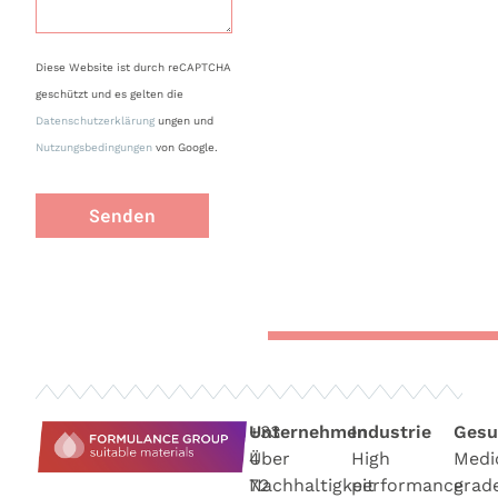
Diese Website ist durch reCAPTCHA
geschützt und es gelten die
Datenschutzerklärung
ungen und
Nutzungsbedingungen
von Google.
Senden
+33
Unternehmen
Industrie
Gesu
4
Über
High
Medi
72
Nachhaltigkeit
performance
grad