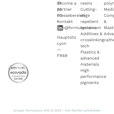
37
Become a
resins
poly
50
partner
Cutting-
Medi
00
Pressebereich
edge
Com
•
Kontakt
repellent
&
info@formulance.com
systems
Mast
Additives &
Adva
Hauptsitz
crosslinking
cath
Lyon
tech
—
Plastics &
FR69
advanced
materials
High
performance
pigments
Groupe Formulance SAS © 2025 • Alle Rechte vorbehalten