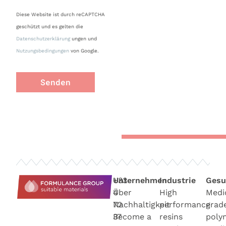
Diese Website ist durch reCAPTCHA
geschützt und es gelten die
Datenschutzerklärung
ungen und
Nutzungsbedingungen
von Google.
Senden
+33
Unternehmen
Industrie
Gesu
4
Über
High
Medi
72
Nachhaltigkeit
performance
grad
37
Become a
resins
poly