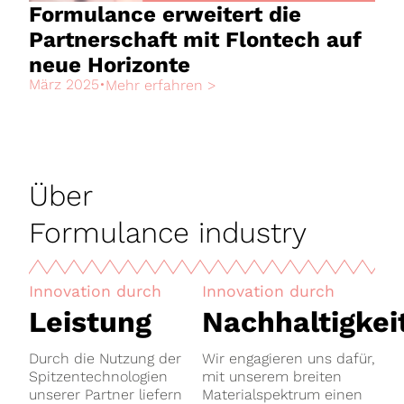
Formulance erweitert die
Partnerschaft mit Flontech auf
neue Horizonte
März 2025
•
Mehr erfahren >
Über
Formulance industry
Innovation durch
Innovation durch
Leistung
Nachhaltigkei
Durch die Nutzung der
Wir engagieren uns dafür,
Spitzentechnologien
mit unserem breiten
unserer Partner liefern
Materialspektrum einen